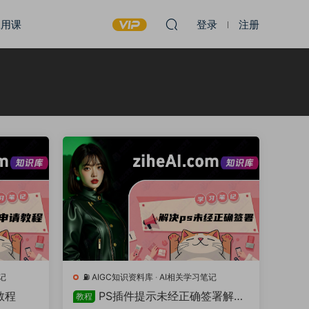
应用课
登录
注册
记
⛽️ AIGC知识资料库
·
AI相关学习笔记
教程
PS插件提示未经正确签署解决
教程