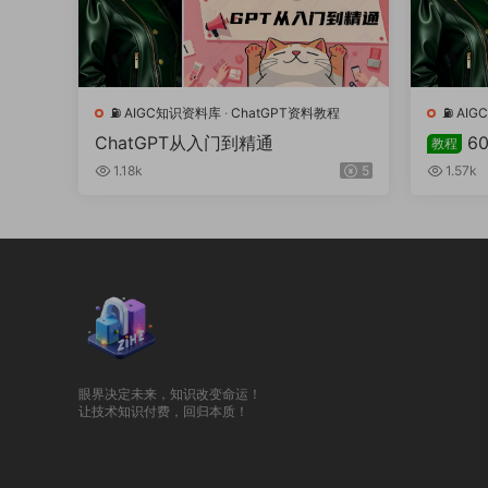
⛽️ AIGC知识资料库
·
ChatGPT资料教程
⛽️ A
ChatGPT从入门到精通
6
教程
关键词
1.18k
5
1.57k
眼界决定未来，知识改变命运！
让技术知识付费，回归本质！