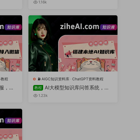
方法
1.16k
料教程
⛽️ AIGC知识资料库
·
ChatGPT资料教程
客服，手
AI大模型知识库问答系统，手
教程
识库问答
把手教你构建一个 本地化的，免费
1.23k
的，企业级的