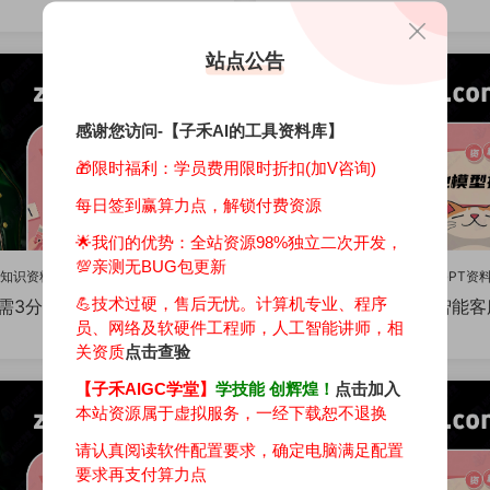
1.88k
站点公告
感谢您访问-【子禾AI的工具资料库】
🎁限时福利：学员费用限时折扣(加V咨询)
每日签到赢算力点，解锁付费资源
🌟我们的优势：
全站资源98%独立二次开发，
💯亲测无BUG包更新
IGC知识资料库
·
ChatGPT资料教程
⛽️ AIGC知识资料库
·
ChatGPT资
💪技术过硬，售后无忧。计算机专业、程序
需3分钟，微调大模型，基于
实现微信内的AI智能
教程
员、网络及软硬件工程师，人工智能讲师，相
A3-8B 微调一个属于你自己的
把手教你把AI大模型本地知
1.22k
接入个人微信
关资质
点击查验
【子禾AIGC学堂】
学技能 创辉煌！
点击加入
本站资源属于虚拟服务，一经下载恕不退换
请认真阅读软件配置要求，确定电脑满足配置
要求再支付算力点