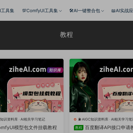
AI工具集
💯ComfyUI工具集
🛠️AI一键整合包
📖AI实战
教程
IGC知识资料库
·
AI相关学习笔记
⛽️ AIGC知识资料库
·
AI相关学习笔
omfyUI模型包文件挂载教程
百度翻译API接口申请
教程