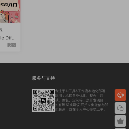
程
 Diffu
2
服务与支持
专注于AI工具&工作流本地化部署
应用；承接各类优化、整合、调
试、修复、定制等二次开发项目；
如有BUG或建议,可扫左侧微信与我
们联系，或在个人中心提交工单。