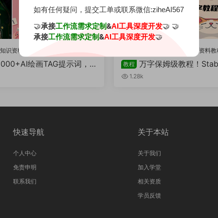
如有任何疑问，提交工单或联系微信:ziheAI567
🤝
承接
&
🤝 🤝
工作流需求定制
AI工具深度开发
承接
&
🤝
工作流需求定制
AI工具深度开发
IGC知识资料库
·
AI绘画资料教程
⛽️ AIGC知识资料库
·
AI绘画资料教
0000+AI绘画TAG提示词，
万字保姆级教程！Stable
教程
汇总(含成品效果图)
sion 完整入门指南
1.28k
快速导航
关于本站
个人中心
关于我们
免责申明
加入学堂
联系我们
相关资质
学员反馈