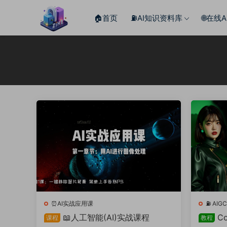
🏠首页
⛽️AI知识资料库
🌐在线
⏰AI实战应用课
⛽️ A
📖人工智能(AI)实战课程
C
课程
教程