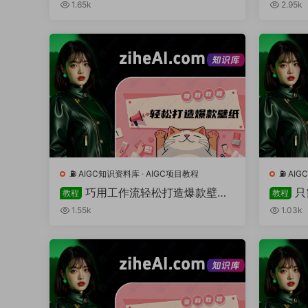
1.65k
2.95k
⛽️ AIGC知识资料库
·
AIGC项目教程
⛽️ A
巧用工作流轻松打造爆款壁纸
只
教程
教程
号
LLaM
1.55k
1.03k
嬛嬛