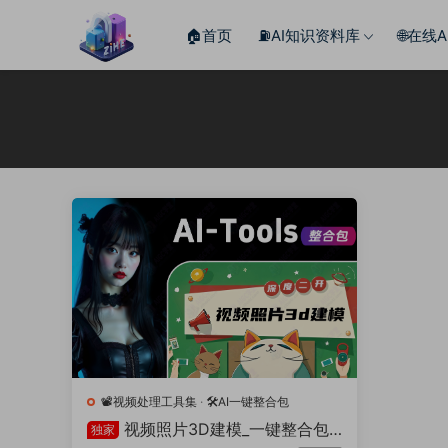
🏠首页
⛽️AI知识资料库
🌐在线
📽️视频处理工具集
·
🛠️AI一键整合包
视频照片3D建模_一键整合包
独家