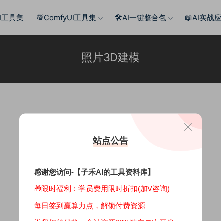
AI工具集
💯ComfyUI工具集
🛠️AI一键整合包
📖AI实战
照片3D建模
站点公告
感谢您访问-【子禾AI的工具资料库】
🎁限时福利：学员费用限时折扣(加V咨询)
每日签到赢算力点，解锁付费资源