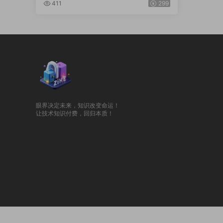
(自主二开)
411
299
眼界决定未来，知识改变命运！
让技术知识付费，回归本质！