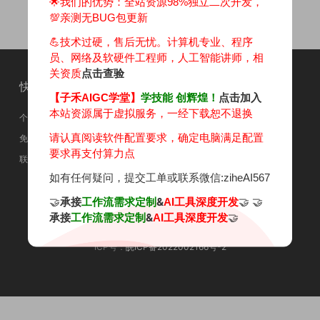
🌟我们的优势：
全站资源98%独立二次开发，
💯亲测无BUG包更新
💪技术过硬，售后无忧。计算机专业、程序
员、网络及软硬件工程师，人工智能讲师，相
关资质
点击查验
快速导航
关于本站
【子禾AIGC学堂】
学技能 创辉煌！
点击加入
本站资源属于虚拟服务，一经下载恕不退换
个人中心
关于我们
请认真阅读软件配置要求，确定电脑满足配置
免责申明
加入学堂
要求再支付算力点
联系我们
相关资质
如有任何疑问，提交工单或联系微信:ziheAI567
学员反馈
🤝
承接
&
🤝 🤝
工作流需求定制
AI工具深度开发
承接
&
🤝
工作流需求定制
AI工具深度开发
Copyright © 2025
【子禾AIGC学堂】
- All rights reserved.
ICP号：
皖ICP备2022002166号-2