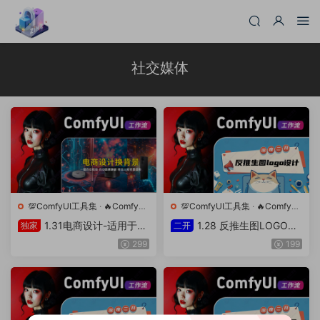
社交媒体
💯ComfyUI工具集
·
🔥ComfyUI
💯ComfyUI工具集
·
🔥ComfyUI
工作流
工作流
1.31电商设计-适用于肖
1.28 反推生图LOGO设
独家
二开
像、产品或各种对象的背景渲
计&Flux长文本生图(自主二
299
199
染工作流
开)