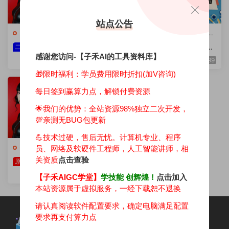
站点公告
💯ComfyUI工具集
·
🔥ComfyUI
💯ComfyUI工具集
·
🔥ComfyUI
工作流
工作流
1.27 3D卡通图标风格-I
1.26 Flux长文本生图增
二开
二开
感谢您访问-【子禾AI的工具资料库】
CON设计工作流（自主二
强工作流（自主二开）
199
99
开）
🎁限时福利：学员费用限时折扣(加V咨询)
每日签到赢算力点，解锁付费资源
🌟我们的优势：
全站资源98%独立二次开发，
💯亲测无BUG包更新
💪技术过硬，售后无忧。计算机专业、程序
💯ComfyUI工具集
·
🔥ComfyUI
员、网络及软硬件工程师，人工智能讲师，相
工作流
关资质
点击查验
1.25 Flux文生图Lora工
原创
作流（自主二开）
99
【子禾AIGC学堂】
学技能 创辉煌！
点击加入
本站资源属于虚拟服务，一经下载恕不退换
请认真阅读软件配置要求，确定电脑满足配置
要求再支付算力点