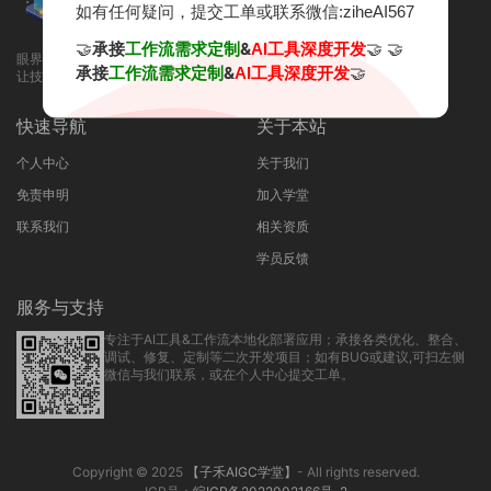
如有任何疑问，提交工单或联系微信:ziheAI567
🤝
承接
&
🤝 🤝
工作流需求定制
AI工具深度开发
眼界决定未来，知识改变命运！
承接
&
🤝
工作流需求定制
AI工具深度开发
让技术知识付费，回归本质！
快速导航
关于本站
个人中心
关于我们
免责申明
加入学堂
联系我们
相关资质
学员反馈
服务与支持
专注于AI工具&工作流本地化部署应用；承接各类优化、整合、
调试、修复、定制等二次开发项目；如有BUG或建议,可扫左侧
微信与我们联系，或在个人中心提交工单。
Copyright © 2025
【子禾AIGC学堂】
- All rights reserved.