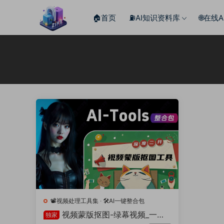
🏠首页
⛽️AI知识资料库
🌐在线
📽️视频处理工具集
·
🛠️AI一键整合包
视频蒙版抠图-绿幕视频_一键
独家