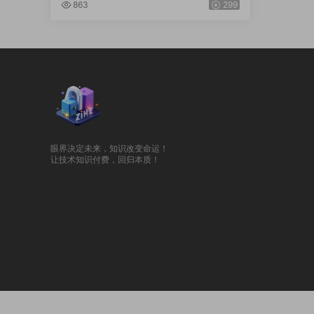
整合包(自主二开)
863
299
眼界决定未来，知识改变命运！
让技术知识付费，回归本质！