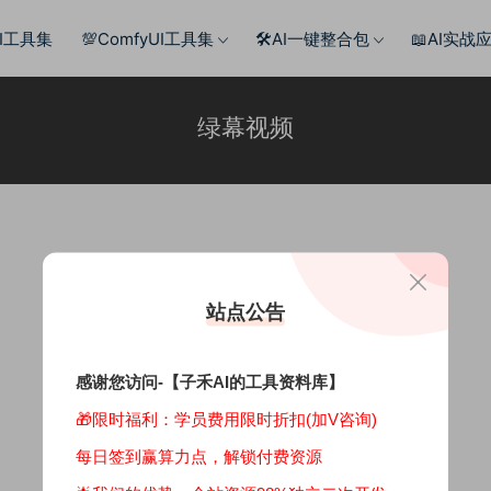
AI工具集
💯ComfyUI工具集
🛠️AI一键整合包
📖AI实战
绿幕视频
站点公告
感谢您访问-【子禾AI的工具资料库】
🎁限时福利：学员费用限时折扣(加V咨询)
每日签到赢算力点，解锁付费资源