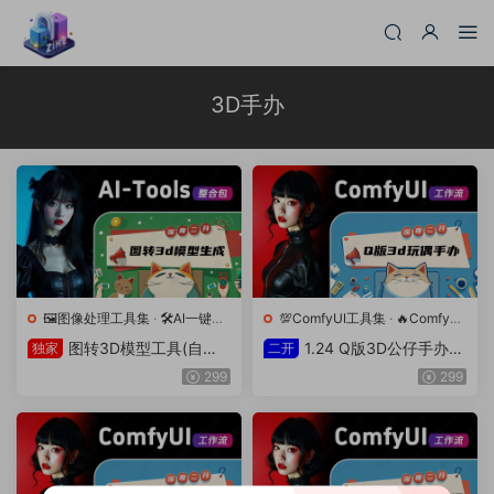
3D手办
🖼️图像处理工具集
·
🛠️AI一键整
💯ComfyUI工具集
·
🔥ComfyUI
合包
工作流
图转3D模型工具(自主
1.24 Q版3D公仔手办玩
独家
二开
二开)极致修复快速生成
偶工作流（自主二开）
299
299