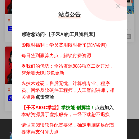
站点公告
💯ComfyUI工具集
·
🔥ComfyUI
💯ComfyUI工具集
·
🔥ComfyUI
工作流
工作流
1.23真人转3D玩偶工作
1.20 人物场景转3D卡
二开
二开
感谢您访问-【子禾AI的工具资料库】
流（自主二开）
通工作流（自主二开）
199
199
🎁限时福利：学员费用限时折扣(加V咨询)
每日签到赢算力点，解锁付费资源
🌟我们的优势：
全站资源98%独立二次开发，
💯亲测无BUG包更新
💪技术过硬，售后无忧。计算机专业、程序
💯ComfyUI工具集
·
🔥ComfyUI
员、网络及软硬件工程师，人工智能讲师，相
工作流
关资质
点击查验
1.19 图转3D手办—极简
原创
版(自主开发)
199
【子禾AIGC学堂】
学技能 创辉煌！
点击加入
本站资源属于虚拟服务，一经下载恕不退换
请认真阅读软件配置要求，确定电脑满足配置
要求再支付算力点