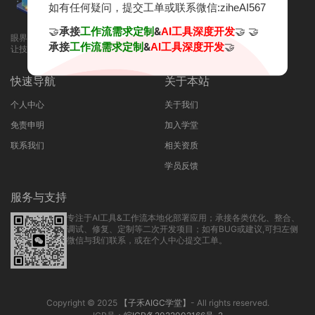
如有任何疑问，提交工单或联系微信:ziheAI567
🤝
承接
&
🤝 🤝
工作流需求定制
AI工具深度开发
眼界决定未来，知识改变命运！
承接
&
🤝
工作流需求定制
AI工具深度开发
让技术知识付费，回归本质！
快速导航
关于本站
个人中心
关于我们
免责申明
加入学堂
联系我们
相关资质
学员反馈
服务与支持
专注于AI工具&工作流本地化部署应用；承接各类优化、整合、
调试、修复、定制等二次开发项目；如有BUG或建议,可扫左侧
微信与我们联系，或在个人中心提交工单。
Copyright © 2025
【子禾AIGC学堂】
- All rights reserved.