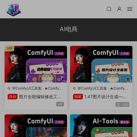
AI电商
VIP
💯ComfyUI工具集
·
🔥ComfyUI
💯ComfyUI工具集
·
🔥ComfyUI
工作流
工作流
图片全能编辑修改工作
1.47图片设计生成—全
原创
独家
流—解决一切图片问题(v1.52.
能型工作流
VIP
399
6)