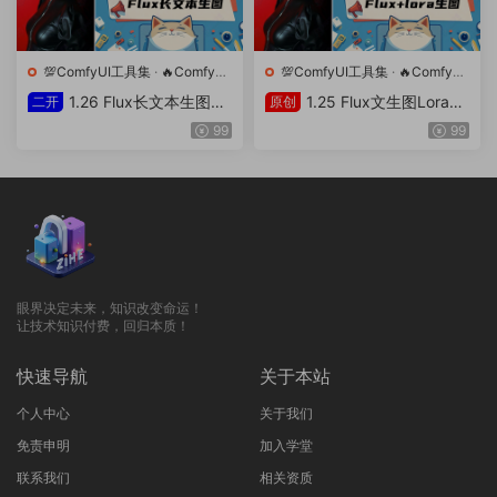
💯ComfyUI工具集
·
🔥ComfyUI
💯ComfyUI工具集
·
🔥ComfyUI
工作流
工作流
1.26 Flux长文本生图增
1.25 Flux文生图Lora工
二开
原创
强工作流（自主二开）
作流（自主二开）
99
99
眼界决定未来，知识改变命运！
让技术知识付费，回归本质！
快速导航
关于本站
个人中心
关于我们
免责申明
加入学堂
联系我们
相关资质