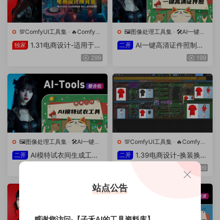
💯ComfyUI工具集
·
🔥ComfyUI
🖼️图像处理工具集
·
🛠️AI一键整
工作流
合包
1.31电商设计-适用于肖
AI一键高清证件照制作
独家
二开
像、产品或各种对象的背景渲
生成工具(自主汉化二开)
299
199
染工作流
🖼️图像处理工具集
·
🛠️AI一键整
💯ComfyUI工具集
·
🔥ComfyUI
合包
工作流
AI模特试衣间生成工具
1.39电商设计-换装换产
二开
二开
整合包(自主汉化二开)
品工作流
199
199
站点公告
感谢您访问-【子禾AI的工具资料库】