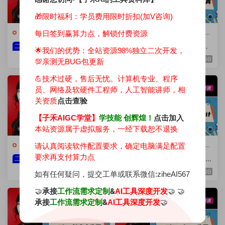
🎁限时福利：学员费用限时折扣(加V咨询)
💯ComfyUI工具集
·
🔥ComfyUI
💯ComfyUI工具集
·
🔥ComfyUI
每日签到赢算力点，解锁付费资源
工作流
工作流
1.35极速人物写真换脸
1.30电商模特摄影美学
二开
独家
🌟我们的优势：
全站资源98%独立二次开发，
工作流(自主二开)
写真设计工作流(自主二开)
99
299
💯亲测无BUG包更新
💪技术过硬，售后无忧。计算机专业、程序
员、网络及软硬件工程师，人工智能讲师，相
关资质
点击查验
【子禾AIGC学堂】
学技能 创辉煌！
点击加入
本站资源属于虚拟服务，一经下载恕不退换
💯ComfyUI工具集
·
🔥ComfyUI
💯ComfyUI工具集
·
🔥ComfyUI
请认真阅读软件配置要求，确定电脑满足配置
工作流
工作流
要求再支付算力点
1.28 反推生图LOGO设
1.27 3D卡通图标风格-I
二开
二开
计&Flux长文本生图(自主二
CON设计工作流（自主二
199
199
如有任何疑问，提交工单或联系微信:ziheAI567
开)
开）
🤝
承接
&
🤝 🤝
工作流需求定制
AI工具深度开发
承接
&
🤝
工作流需求定制
AI工具深度开发