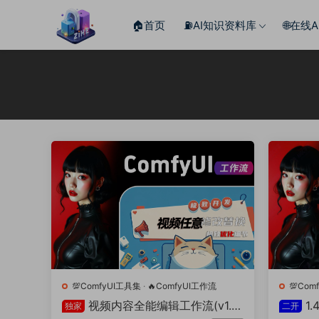
🏠首页
⛽️AI知识资料库
🌐在线
💯ComfyUI工具集
·
🔥ComfyUI工作流
💯Com
视频内容全能编辑工作流(v1.5
1
独家
二开