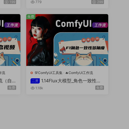
生成工作流(自主二开)
199
779
299
免费
工作流
💯ComfyUI工具集
·
🔥ComfyUI工作流
作流（自
1.14Flux大模型_角色一致性多
二开
角度生成器
免费
免费
1.18k