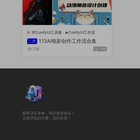
💯ComfyUI工具集
·
🔥ComfyUI工作流
1.13AI电影创作工作流合集
二开
728
199
眼界决定未来，知识改变命运！
让技术知识付费，回归本质！