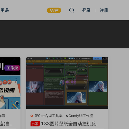
应用课
登录
注册
工作流
💯ComfyUI工具集
·
🔥ComfyUI工作流
流(自主
1.33图片壁纸全自动挂机反推
独家