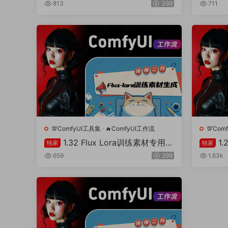
0.4)
二开)
813
399
711
💯ComfyUI工具集
·
🔥ComfyUI工作流
💯Com
1.32 Flux Lora训练素材专用工
1
独家
独家
作流(二次开发）
材生成
659
299
1.63k