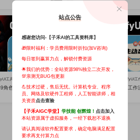
二开)
99
409
站点公告
免费
感谢您访问-【子禾AI的工具资料库】
🎁限时福利：学员费用限时折扣(加V咨询)
每日签到赢算力点，解锁付费资源
🌟我们的优势：
全站资源98%独立二次开发，
💯亲测无BUG包更新
fyUI工具集
·
🔥ComfyUI工作流
💯ComfyUI工具集
·
🔥ComfyUI
💪技术过硬，售后无忧。计算机专业、程序
.29角色一致性F1.Lora训练素
1.21最新图生视频工
二开
员、网络及软硬件工程师，人工智能讲师，相
工作流(自主二开)
主二开）
299
763
关资质
点击查验
【子禾AIGC学堂】
学技能 创辉煌！
点击加入
本站资源属于虚拟服务，一经下载恕不退换
请认真阅读软件配置要求，确定电脑满足配置
要求再支付算力点