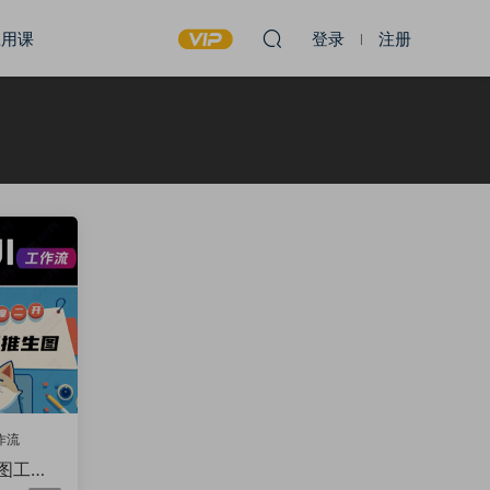
应用课
登录
注册
工作流
生图工作