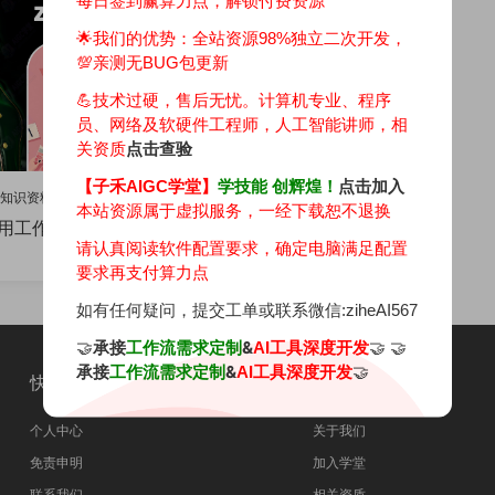
每日签到赢算力点，解锁付费资源
🌟我们的优势：
全站资源98%独立二次开发，
💯亲测无BUG包更新
💪技术过硬，售后无忧。计算机专业、程序
员、网络及软硬件工程师，人工智能讲师，相
关资质
点击查验
【子禾AIGC学堂】
学技能 创辉煌！
点击加入
IGC知识资料库
·
AIGC项目教程
本站资源属于虚拟服务，一经下载恕不退换
用工作流轻松打造爆款壁纸
请认真阅读软件配置要求，确定电脑满足配置
要求再支付算力点
如有任何疑问，提交工单或联系微信:ziheAI567
🤝
承接
&
🤝 🤝
工作流需求定制
AI工具深度开发
承接
&
🤝
工作流需求定制
AI工具深度开发
快速导航
关于本站
个人中心
关于我们
免责申明
加入学堂
联系我们
相关资质