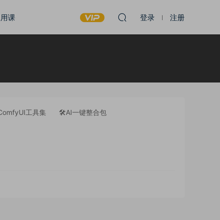
应用课
登录
注册
ComfyUI工具集
🛠️AI一键整合包