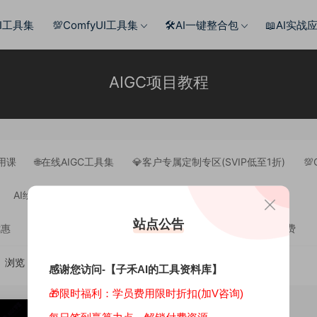
AI工具集
💯ComfyUI工具集
🛠️AI一键整合包
📖AI实战
AIGC项目教程
用课
🌐在线AIGC工具集
💎客户专属定制专区(SVIP低至1折)
💯
AI绘画资料教程
ChatGPT资料教程
站点公告
优惠
季度会员免费
年费会员(VIP)免费
终身会员(SVIP)免费
浏览
评论
随机
感谢您访问-【子禾AI的工具资料库】
🎁限时福利：学员费用限时折扣(加V咨询)