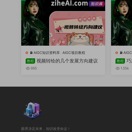
⛽️ AIGC知识资料库
·
AIGC项目教程
⛽️ A
视频转绘的几个发展方向建议
巧
教程
教程
号
995
1.55k
眼界决定未来，知识改变命运！