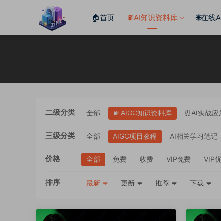
🏠首页
⛽️AI知识资料库
🌐在线
二级分类
全部
⛽️ AIGC知识资料库
⏰AI实战应
三级分类
全部
AIGC项目教程
AI相关学习笔记
价格
全部
免费
收费
VIP免费
VIP
排序
最新
更新
推荐
下载