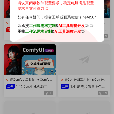
请认真阅读软件配置要求，确定电脑满足配置
要求再支付算力点
如有任何疑问，提交工单或联系微信:ziheAI567
💯ComfyUI工具集
·
🔥ComfyUI
💯ComfyUI工具集
·
🔥ComfyUI
🤝
承接
&
🤝 🤝
工作流需求定制
AI工具深度开发
工作流
工作流
1.46自动挂机批量图片
1.31电商设计-适用于肖
独家
独家
承接
&
🤝
工作流需求定制
AI工具深度开发
反推生图工作流
像、产品或各种对象的背景渲
199
299
染工作流
💯ComfyUI工具集
·
🔥ComfyUI
💯ComfyUI工具集
·
🔥ComfyUI
工作流
工作流
1.42文本生成视频工作
1.41老照片修复上色工
二开
二开
流(自主二开)
作流(自主二开)
99
99