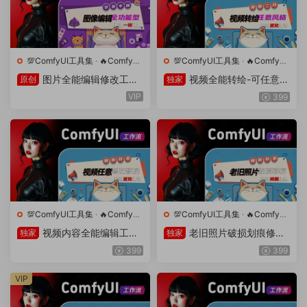
💯ComfyUI工具集
·
🔥ComfyUI
💯ComfyUI工具集
·
🔥ComfyUI
工作流
工作流
图片全能编辑修改工作
视频全能转绘-可任意风
原创
独家
流—解决一切图片问题(v1.52.
格工作流(v1.51.7)
VIP
399
6)
💯ComfyUI工具集
·
🔥ComfyUI
💯ComfyUI工具集
·
🔥ComfyUI
工作流
工作流
视频内容全能编辑工作
老旧照片破损划痕修复
独家
独家
流(v1.50.4)
上色工作流(v1.49.3)
399
399
VIP