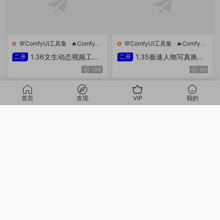
💯ComfyUI工具集
·
🔥ComfyUI
💯ComfyUI工具集
·
🔥ComfyUI
工作流
工作流
1.36文生动态视频工作
1.35极速人物写真换脸
二开
二开
流(自主二开)
工作流(自主二开)
199
99
首页
发现
VIP
我的
💯ComfyUI工具集
·
🔥ComfyUI
💯ComfyUI工具集
·
🔥ComfyUI
工作流
工作流
1.34图片无损高清放大
1.33图片壁纸全自动挂
二开
独家
至2K 3K 4K工作流(自主二开)
机反推生成工作流(自主二开)
99
299