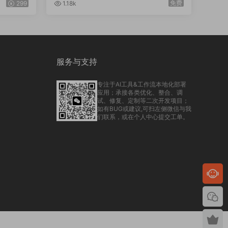
角度生成器
免费
299
1.18k
服务与支持
专注于AI工具&工作流本地化部署
应用；承接各类优化、整合、调
试、修复、定制等二次开发项目；
如有BUG或建议,可扫左侧微信与我
们联系，或在个人中心提交工单。