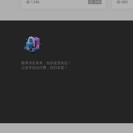
汉化二开)
作流(
1.36k
399
660
眼界决定未来，知识改变命运！
让技术知识付费，回归本质！