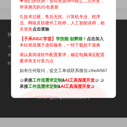
二次开发）
材生成工作流(自主二开)
🌟我们的优势：
全站资源98%独立二次开发，
299
1.63k
💯亲测无BUG包更新
💪技术过硬，售后无忧。计算机专业、程序
员、网络及软硬件工程师，人工智能讲师，相
关资质
点击查验
快速导航
关于本站
【子禾AIGC学堂】
学技能 创辉煌！
点击加入
本站资源属于虚拟服务，一经下载恕不退换
个人中心
关于我们
请认真阅读软件配置要求，确定电脑满足配置
免责申明
加入学堂
要求再支付算力点
联系我们
相关资质
如有任何疑问，提交工单或联系微信:ziheAI567
学员反馈
🤝
承接
&
🤝 🤝
工作流需求定制
AI工具深度开发
承接
&
🤝
工作流需求定制
AI工具深度开发
Copyright © 2025
【子禾AIGC学堂】
- All rights reserved.
ICP号：
皖ICP备2022002166号-2