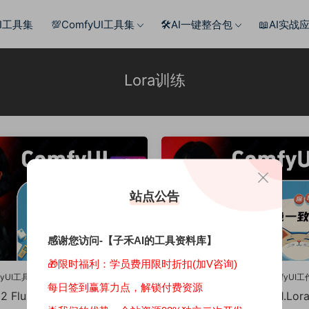
AI工具集
💯ComfyUI工具集
🛠️AI一键整合包
📖AI实战
Lora训练
站点公告
感谢您访问-【子禾AI的工具资料库】
🎁限时福利：学员费用限时折扣(加V咨询)
fyUI工具集
·
🔥ComfyUI工作流
💯ComfyUI工具集
·
🔥ComfyUI
每日签到赢算力点，解锁付费资源
.32 Flux Lora训练素材专用工
1.29角色一致性F1.Lo
独家