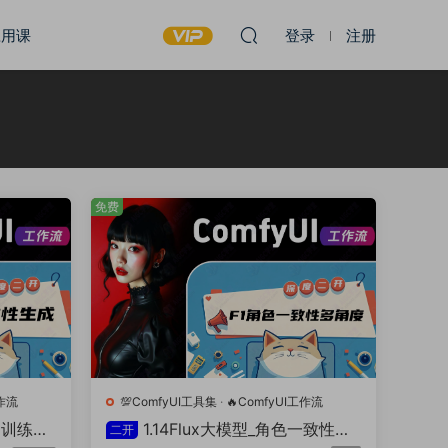
应用课
登录
注册
免费
工作流
💯ComfyUI工具集
·
🔥ComfyUI工作流
ra训练素
1.14Flux大模型_角色一致性多
二开