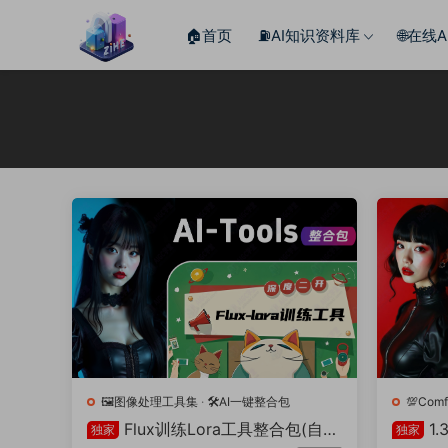
🏠首页
⛽️AI知识资料库
🌐在线
🖼️图像处理工具集
·
🛠️AI一键整合包
💯Com
Flux训练Lora工具整合包(自主
1
独家
独家