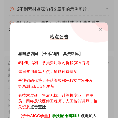
找不到素材资源介绍文章里的示例图片？
消耗积分后无法显示下载地址或者无法查看内
容？
站点公告
消耗积分获取该资源后，可以退款吗？
感谢您访问-【子禾AI的工具资料库】
🎁限时福利：学员费用限时折扣(加V咨询)
声明： ① 本站所有资源均是基于GitHub上的开源项目或网
络上整理收集，同时进行优化调试整合修复等深度二次开发出
每日签到赢算力点，解锁付费资源
来的成果，因此理论上版权仍属于原著者所有，故所提供资源
🌟我们的优势：
全站资源98%独立二次开发，
均仅供AIGC技术学习，切勿用于非法用途，也请勿直接商用。
💯亲测无BUG包更新
若由于商用引起版权纠纷，一切责任均由使用者承担。更多说
明请参考资源包内的声明。 ② 本站所有文章，如无特殊说明
💪技术过硬，售后无忧。计算机专业、程序
或标注，均为本站原创发布。任何个人或组织，在未征得本站
员、网络及软硬件工程师，人工智能讲师，相
同意时，禁止复制、盗用、采集、发布本站内容到任何网站、
关资质
点击查验
书籍等各类媒体平台。如若本站内容侵犯了原著者的合法权
【子禾AIGC学堂】
学技能 创辉煌！
点击加入
益，可联系我们进行处理。