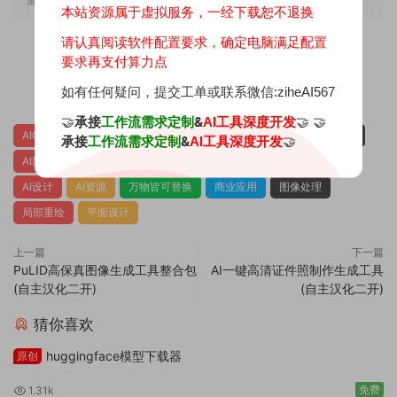
本站资源属于虚拟服务，一经下载恕不退换
请认真阅读软件配置要求，确定电脑满足配置
要求再支付算力点
0
0
如有任何疑问，提交工单或联系微信:ziheAI567
🤝
承接
&
🤝 🤝
工作流需求定制
AI工具深度开发
AIGC
AI一键整合包
AI图像处理工具
AI局部重绘
AI工具
承接
&
🤝
工作流需求定制
AI工具深度开发
AI应用
AI摄影
AI整合包
AI电商
AI电商美学设计
AI设计
AI资源
万物皆可替换
商业应用
图像处理
局部重绘
平面设计
上一篇
下一篇
PuLID高保真图像生成工具整合包
AI一键高清证件照制作生成工具
(自主汉化二开)
(自主汉化二开)
猜你喜欢
huggingface模型下载器
原创
免费
1.31k