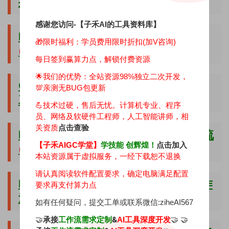
批量生成
(专属全套定制资源)
感谢您访问-【子禾AI的工具资料库】
B款-印花图案自动生成商品标题工作流
🎁限时福利：学员费用限时折扣(加V咨询)
(独家研发,包更新..)
每日签到赢算力点，解锁付费资源
🌟我们的优势：
全站资源98%独立二次开发，
C款-印花图案融合商品模板批量效果图
💯亲测无BUG包更新
工作流
(独家研发,包更新..）
💪技术过硬，售后无忧。计算机专业、程序
员、网络及软硬件工程师，人工智能讲师，相
关资质
点击查验
D款-商品效果图场景替换批量生成工作流
【子禾AIGC学堂】
学技能 创辉煌！
点击加入
(独家研发,包更新..）
本站资源属于虚拟服务，一经下载恕不退换
请认真阅读软件配置要求，确定电脑满足配置
E款-印花图案深度贴图材质替换修复工作
要求再支付算力点
流
(独家研发,包更新..）
如有任何疑问，提交工单或联系微信:ziheAI567
🤝
承接
&
🤝 🤝
工作流需求定制
AI工具深度开发