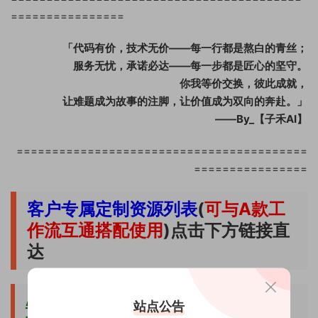
================
「代码有价，技术无价——每一行都是熬白的青丝；
服务无忧，承诺必达——每一步都是匠心的坚守。
你我等价交换，彼此成就，
让难题成为故事的注脚，让价值成为双向的奔赴。」
——By_【子禾AI】
=========================================
================
客户专属定制资源列表
(
可与A款工
作流互通搭配使用
)点击下方链接直
达
A款-TEMU印花图案+高精度+商品标题
站点公告