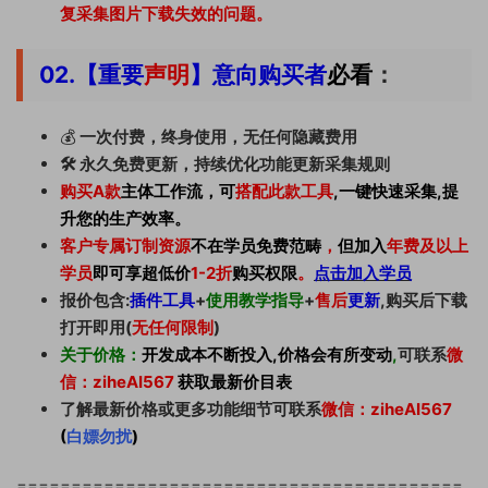
复采集图片下载失效的问题。
02.【重要
声明
】意向购买者
必看
：
💰
一次付费，终身使用，无任何隐藏费用
🛠 永久免费更新，持续优化功能更新采集规则
购买A款
主体工作流，可
搭配此款工具
,一键快速采集,提
升您的生产效率。
客户专属订制资源
不在学员免费范畴
，
但加入
年费及以上
学员
即可享超低价
1-2折
购买权限
。
点击加入学员
报价包含:
插件工具
+
使用教学指导
+
售后
更新
,购买后下载
打开即用(
无任何限制
)
关于价格：
开发成本不断投入,价格会有所变动
,
可联系
微
信：ziheAI567
获取最新价目表
了解最新价格或更多功能细节可联系
微信：ziheAI567
(
白嫖勿扰
)
=========================================