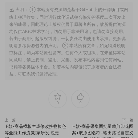
声明： ① 本站所有资源均是基于GitHub上的开源项目或网
络上整理收集，同时进行优化调试整合修复等深度二次开发出
来的成果，因此理论上版权仍属于原著者所有，故所提供资源
均仅供AIGC技术学习，切勿用于非法用途，也请勿直接商用。
若由于商用引起版权纠纷，一切责任均由使用者承担。更多说
明请参考资源包内的声明。 ② 本站所有文章，如无特殊说明
或标注，均为本站原创发布。任何个人或组织，在未征得本站
同意时，禁止复制、盗用、采集、发布本站内容到任何网站、
书籍等各类媒体平台。如若本站内容侵犯了原著者的合法权
益，可联系我们进行处理。
0
0
上一篇
下一篇
F款-商品模板生成修改换物换色
H款-商品采集图批量裁剪印花图
等全能工作流(独家研发,包更
案+取原图名称+输出路径自定义