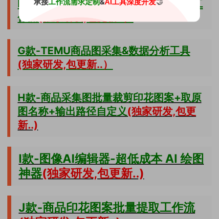
承接
&
🤝
工作流需求定制
AI工具深度开发
F款-商品模板生成修改换物换色等全能工
作流
(独家研发,包更新..）
G款-TEMU商品图采集&数据分析工具
(独家研发,包更新..）
H款-商品采集图批量裁剪印花图案+取原
图名称+输出路径自定义
(独家研发,包更
新..)
I款-图像AI编辑器-超低成本 AI 绘图
神器
(独家研发,包更新..)
J款-商品印花图案批量提取工作流