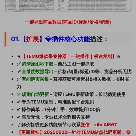
一键导出商品数据(商品ID/标题/价格/销量)
01.【
扩展
】💎
插件
核心功能
描述：
🔥
【TEMU爆款采集神器｜一键操作｜极速复刻】
🔥
✅
超清原图秒下载
– 商品主图一键抓取
✅
全维度数据导出
– 价格/销量/标题/ID等，竞品分析无忧
✅
智能翻页采集
– 直接获取可用素材&相关数据，省时省
力
✅
规则自动更新
– 适应TEMU最新政策，长期稳定使用
✔ 专为TEMU定制，精准匹配平台规则
✔ 操作简单，1分钟上手，效率提升100倍
✔ 售后无忧，专业技术全程服务支持
了解价格或更多功能细节可联系
微信：ziheAI567
【更新通知】20250922—针对TEMU站点代码更新，修