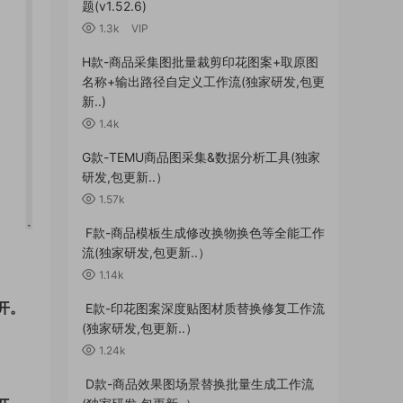
题(v1.52.6)
1.3k
VIP
H款-商品采集图批量裁剪印花图案+取原图
名称+输出路径自定义工作流(独家研发,包更
新..)
1.4k
G款-TEMU商品图采集&数据分析工具(独家
研发,包更新..）
1.57k
F款-商品模板生成修改换物换色等全能工作
流(独家研发,包更新..）
1.14k
开。
E款-印花图案深度贴图材质替换修复工作流
(独家研发,包更新..）
1.24k
。
D款-商品效果图场景替换批量生成工作流