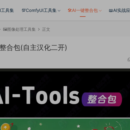
AI工具集
💯ComfyUI工具集
🛠️AI一键整合包
📖AI实战
🖼️图像处理工具集
正文
具整合包(自主汉化二开)