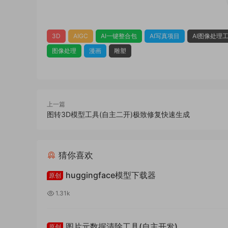
3D
AIGC
AI一键整合包
AI写真项目
AI图像处理
图像处理
漫画
雕塑
上一篇
图转3D模型工具(自主二开)极致修复快速生成
猜你喜欢
huggingface模型下载器
原创
1.31k
图片元数据清除工具(自主开发)
原创