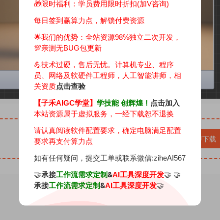
🎁限时福利：学员费用限时折扣(加V咨询)
每日签到赢算力点，解锁付费资源
🌟我们的优势：
全站资源98%独立二次开发，
💯亲测无BUG包更新
💪技术过硬，售后无忧。计算机专业、程序
员、网络及软硬件工程师，人工智能讲师，相
关资质
点击查验
【子禾AIGC学堂】
学技能 创辉煌！
点击加入
本站资源属于虚拟服务，一经下载恕不退换
请认真阅读软件配置要求，确定电脑满足配置
立即下载
要求再支付算力点
如有任何疑问，提交工单或联系微信:ziheAI567
🤝
承接
&
🤝 🤝
工作流需求定制
AI工具深度开发
承接
&
🤝
工作流需求定制
AI工具深度开发