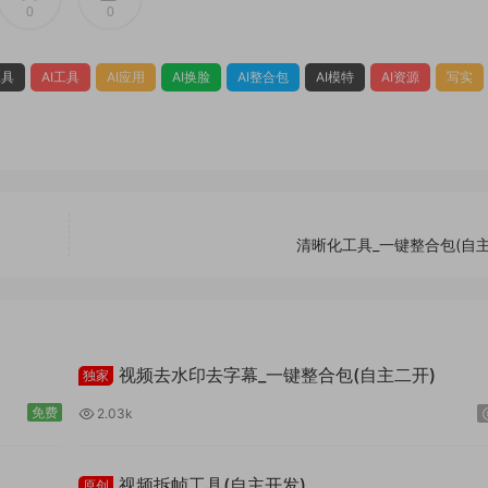
0
0
工具
AI工具
AI应用
AI换脸
AI整合包
AI模特
AI资源
写实
清晰化工具_一键整合包(自主
视频去水印去字幕_一键整合包(自主二开)
独家
免费
2.03k
视频拆帧工具(自主开发)
原创