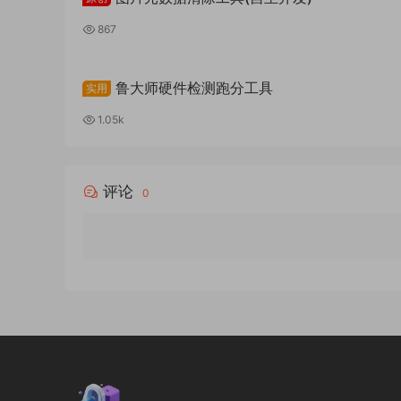
867
鲁大师硬件检测跑分工具
实用
1.05k
评论
0