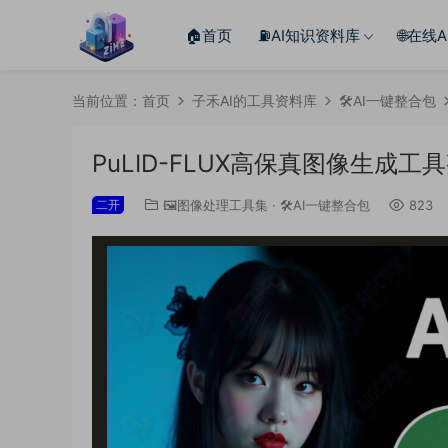
🏠首页
⛽️AI知识资料库
🌐在线
当前位置：
首页
子禾AI的工具资料库
🛠️AI一键整合包
PuLID-FLUX高保真图像生成工
二开
🖼️图像处理工具集
·
🛠️AI一键整合包
823