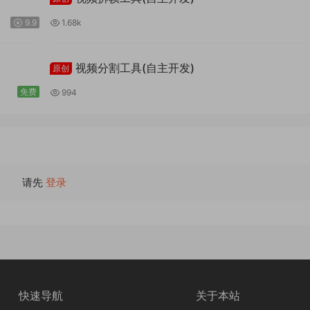
9.9
1.68k
视频分割工具(自主开发)
原创
免费
994
请先
登录
快速导航
关于本站