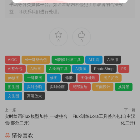
书籍等各类媒体平台。如若本站内容侵犯了原著者的合法权
益，可联系我们进行处理。
0
0
AIGC
AI一键整合包
AI图像处理工具
AI工具
AI应用
AI整合包
AI绘画
AI绘画工具
AI资源
PhotoShop
PS
ps修图
一键抠图
修图
修脸
图像处理
图片扩充
图生图
实时涂鸦
实时绘画
局部重绘
平面设计
换背景
文生图
高清放大
上一篇
下一篇
实时绘画Flux模型加持_一键整合
Flux训练Lora工具整合包(自主汉
包(部分二开)
化二开)
猜你喜欢