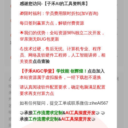
感谢您访问-【子禾AI的工具资料库】
提示下载完但解压或打开不了？
🎁限时福利：学员费用限时折扣(加V咨询)
找不到素材资源介绍文章里的示例图片？
每日签到赢算力点，解锁付费资源
🌟我们的优势：
全站资源98%独立二次开发，
消耗积分后无法显示下载地址或者无法查看内
💯亲测无BUG包更新
容？
💪技术过硬，售后无忧。计算机专业、程序
员、网络及软硬件工程师，人工智能讲师，相
消耗积分获取该资源后，可以退款吗？
关资质
点击查验
【子禾AIGC学堂】
学技能 创辉煌！
点击加入
本站资源属于虚拟服务，一经下载恕不退换
声明： ① 本站所有资源均是基于GitHub上的开源项目或网
络上整理收集，同时进行优化调试整合修复等深度二次开发出
请认真阅读软件配置要求，确定电脑满足配置
来的成果，因此理论上版权仍属于原著者所有，故所提供资源
要求再支付算力点
均仅供AIGC技术学习，切勿用于非法用途，也请勿直接商用。
如有任何疑问，提交工单或联系微信:ziheAI567
若由于商用引起版权纠纷，一切责任均由使用者承担。更多说
明请参考资源包内的声明。 ② 本站所有文章，如无特殊说明
🤝
承接
&
🤝 🤝
工作流需求定制
AI工具深度开发
或标注，均为本站原创发布。任何个人或组织，在未征得本站
承接
&
🤝
工作流需求定制
AI工具深度开发
同意时，禁止复制、盗用、采集、发布本站内容到任何网站、