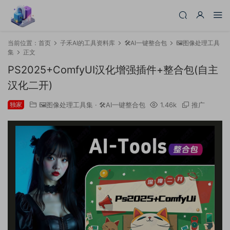
当前位置：
首页
子禾AI的工具资料库
🛠️AI一键整合包
🖼️图像处理工具
集
正文
PS2025+ComfyUI汉化增强插件+整合包(自主
汉化二开)
独家
🖼️图像处理工具集
·
🛠️AI一键整合包
1.46k
推广