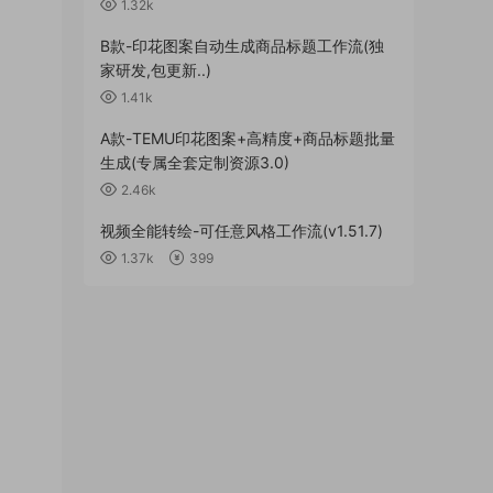
1.32k
B款-印花图案自动生成商品标题工作流(独
家研发,包更新..)
1.41k
A款-TEMU印花图案+高精度+商品标题批量
生成(专属全套定制资源3.0)
2.46k
视频全能转绘-可任意风格工作流(v1.51.7)
1.37k
399