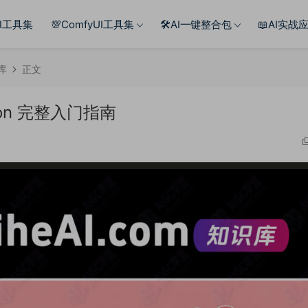
AI工具集
💯ComfyUI工具集
🛠️AI一键整合包
📖AI实战
料库
正文
ion 完整入门指南