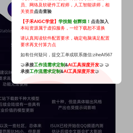
员、网络及软硬件工程师，人工智能讲师，相
关资质
点击查验
【子禾AIGC学堂】
学技能 创辉煌！
点击加入
本站资源属于虚拟服务，一经下载恕不退换
请认真阅读软件配置要求，确定电脑满足配置
要求再支付算力点
如有任何疑问，提交工单或联系微信:ziheAI567
🤝
承接
&
🤝 🤝
工作流需求定制
AI工具深度开发
承接
&
🤝
工作流需求定制
AI工具深度开发