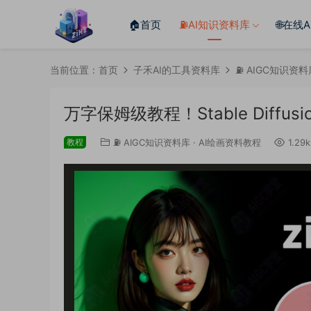
🏠首页
⛽️AI知识资料库
🌐在线
当前位置：
首页
子禾AI的工具资料库
⛽️ AIGC知识资
万字保姆级教程！Stable Diffus
教程
⛽️ AIGC知识资料库
·
AI绘画资料教程
1.29k