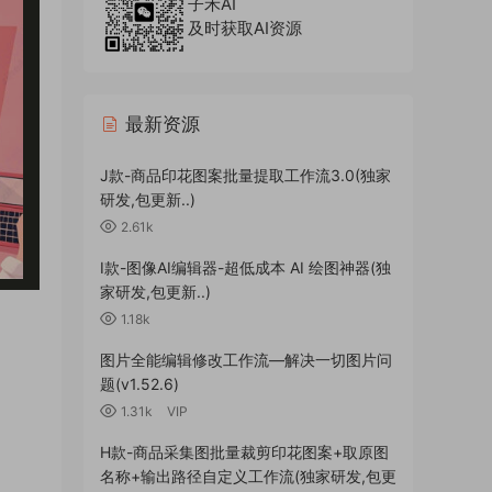
子禾AI
及时获取AI资源
最新资源
J款-商品印花图案批量提取工作流3.0(独家
研发,包更新..)
2.61k
I款-图像AI编辑器-超低成本 AI 绘图神器(独
家研发,包更新..)
1.18k
图片全能编辑修改工作流—解决一切图片问
题(v1.52.6)
1.31k
VIP
H款-商品采集图批量裁剪印花图案+取原图
名称+输出路径自定义工作流(独家研发,包更