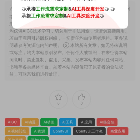
🤝
承接
&
🤝 🤝
声明： ① 本站所有资源均是基于GitHub上的开源项目或网
工作流需求定制
AI工具深度开发
承接
&
🤝
工作流需求定制
AI工具深度开发
络上整理收集，同时进行优化调试整合修复等深度二次开发出
来的成果，因此理论上版权仍属于原著者所有，故所提供资源
均仅供AIGC技术学习，切勿用于非法用途，也请勿直接商用。
若由于商用引起版权纠纷，一切责任均由使用者承担。更多说
明请参考资源包内的声明。 ② 本站所有文章，如无特殊说明
或标注，均为本站原创发布。任何个人或组织，在未征得本站
同意时，禁止复制、盗用、采集、发布本站内容到任何网站、
书籍等各类媒体平台。如若本站内容侵犯了原著者的合法权
益，可联系我们进行处理。
0
0
AIGC
AI动漫
AI动画
AI工具
AI应用
AI整合包
AI视频转绘
AI资源
ComfyUI
ComfyUI工作流
商业应用