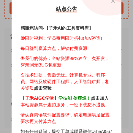
立即下载
站点公告
感谢您访问-【子禾AI的工具资料库】
常见问题
🎁限时福利：学员费用限时折扣(加V咨询)
每日签到赢算力点，解锁付费资源
免费下载或者学员专属资源能否直接商用？
🌟我们的优势：
全站资源98%独立二次开发，
💯亲测无BUG包更新
提示下载完但解压或打开不了？
💪技术过硬，售后无忧。计算机专业、程序
找不到素材资源介绍文章里的示例图片？
员、网络及软硬件工程师，人工智能讲师，相
关资质
点击查验
消耗积分后无法显示下载地址或者无法查看内
【子禾AIGC学堂】
学技能 创辉煌！
点击加入
容？
本站资源属于虚拟服务，一经下载恕不退换
请认真阅读软件配置要求，确定电脑满足配置
消耗积分获取该资源后，可以退款吗？
要求再支付算力点
如有任何疑问，提交工单或联系微信:ziheAI567