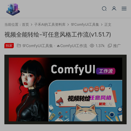
当前位置：
首页
子禾AI的工具资料库
💯ComfyUI工具集
正文
视频全能转绘-可任意风格工作流(v1.51.7)
独家
💯ComfyUI工具集
·
🔥ComfyUI工作流
1.37k
推广