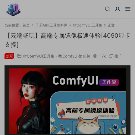
当前位置：
首页
子禾AI的工具资料库
💯ComfyUI工具集
正文
【云端畅玩】高端专属镜像极速体验[4090显卡
支撑]
独家
💯ComfyUI工具集
·
📚ComfyUI整合包
1.7k
推广