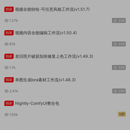
老旧照片破损划痕修复上色工作流(v1.49.3)
独家
1.7k
399
单图生成lora素材工作流(v1.48.3)
独家
2.41k
299
Nightly-ComfyUI整合包
独家
VIP
1.93k
评论
0
请先
登录