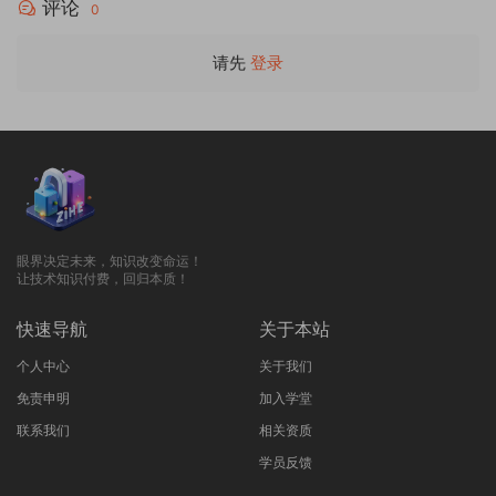
眼界决定未来，知识改变命运！
让技术知识付费，回归本质！
快速导航
关于本站
个人中心
关于我们
免责申明
加入学堂
联系我们
相关资质
学员反馈
服务与支持
专注于AI工具&工作流本地化部署应用；承接各类优化、整合、
调试、修复、定制等二次开发项目；如有BUG或建议,可扫左侧
微信与我们联系，或在个人中心提交工单。
Copyright © 2025
【子禾AIGC学堂】
- All rights reserved.