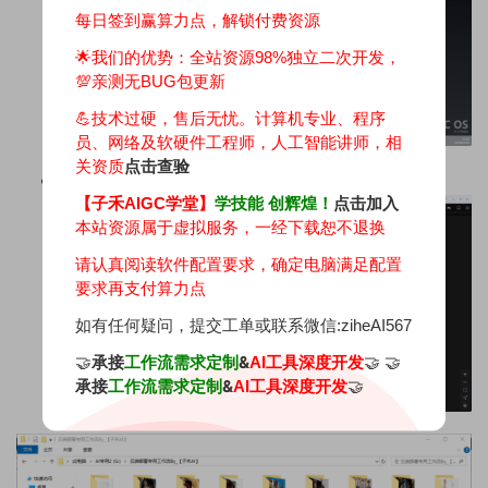
每日签到赢算力点，解锁付费资源
🌟我们的优势：
全站资源98%独立二次开发，
💯亲测无BUG包更新
💪技术过硬，售后无忧。计算机专业、程序
员、网络及软硬件工程师，人工智能讲师，相
关资质
点击查验
双击ComfyUI图标启动
【子禾AIGC学堂】
学技能 创辉煌！
点击加入
本站资源属于虚拟服务，一经下载恕不退换
请认真阅读软件配置要求，确定电脑满足配置
要求再支付算力点
如有任何疑问，提交工单或联系微信:ziheAI567
🤝
承接
&
🤝 🤝
工作流需求定制
AI工具深度开发
承接
&
🤝
工作流需求定制
AI工具深度开发