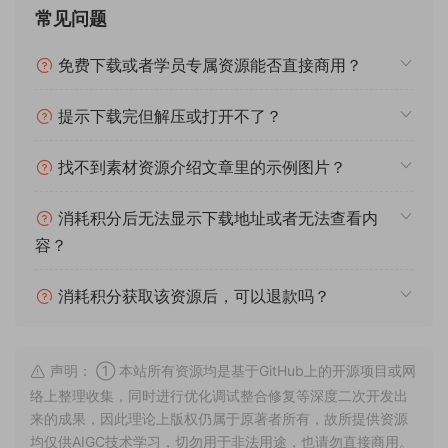
消耗积分后无法显示下载地址或者无法查看内
容？
消耗积分获取该资源后，可以退款吗？
声明： ① 本站所有资源均是基于GitHub上的开源项目或网
络上整理收集，同时进行优化调试整合修复等深度二次开发出
来的成果，因此理论上版权仍属于原著者所有，故所提供资源
均仅供AIGC技术学习，切勿用于非法用途，也请勿直接商用。
若由于商用引起版权纠纷，一切责任均由使用者承担。更多说
明请参考资源包内的声明。 ② 本站所有文章，如无特殊说明
或标注，均为本站原创发布。任何个人或组织，在未征得本站
同意时，禁止复制、盗用、采集、发布本站内容到任何网站、
书籍等各类媒体平台。如若本站内容侵犯了原著者的合法权
益，可联系我们进行处理。