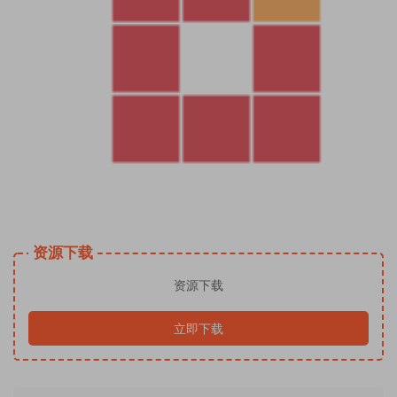
资源下载
资源下载
立即下载
常见问题
免费下载或者学员专属资源能否直接商用？
提示下载完但解压或打开不了？
找不到素材资源介绍文章里的示例图片？