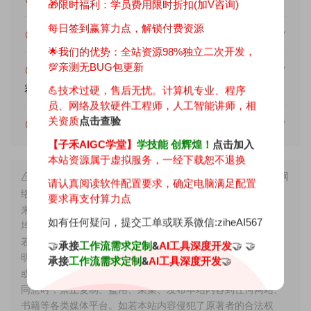
🎁限时福利：学员费用限时折扣(加V咨询)
每日签到赢算力点，解锁付费资源
找不到素材资源介绍文章里的示例图片？
🌟我们的优势：
全站资源98%独立二次开发，
💯亲测无BUG包更新
消耗积分后无法显示下载地址或者无法查看内
容？
💪技术过硬，售后无忧。计算机专业、程序
员、网络及软硬件工程师，人工智能讲师，相
关资质
点击查验
消耗积分获取该资源后，可以退款吗？
【子禾AIGC学堂】
学技能 创辉煌！
点击加入
本站资源属于虚拟服务，一经下载恕不退换
声明： ① 本站所有资源均是基于GitHub上的开源项目或网
请认真阅读软件配置要求，确定电脑满足配置
络上整理收集，同时进行优化调试整合修复等深度二次开发出
要求再支付算力点
来的成果，因此理论上版权仍属于原著者所有，故所提供资源
如有任何疑问，提交工单或联系微信:ziheAI567
均仅供AIGC技术学习，切勿用于非法用途，也请勿直接商用。
若由于商用引起版权纠纷，一切责任均由使用者承担。更多说
🤝
承接
&
🤝 🤝
工作流需求定制
AI工具深度开发
明请参考资源包内的声明。 ② 本站所有文章，如无特殊说明
承接
&
🤝
工作流需求定制
AI工具深度开发
或标注，均为本站原创发布。任何个人或组织，在未征得本站
同意时，禁止复制、盗用、采集、发布本站内容到任何网站、
书籍等各类媒体平台。如若本站内容侵犯了原著者的合法权