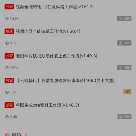
视频全能转绘-可任意风格工作流(v1.51.7)
独家
1.36k
399
视频内容全能编辑工作流(v1.50.4)
独家
815
399
老旧照片破损划痕修复上色工作流(v1.49.3)
独家
1.69k
399
【云端畅玩】高端专属镜像极速体验[4090显卡支撑]
独家
VIP
1.7k
单图生成lora素材工作流(v1.48.3)
独家
2.4k
299
评论
0