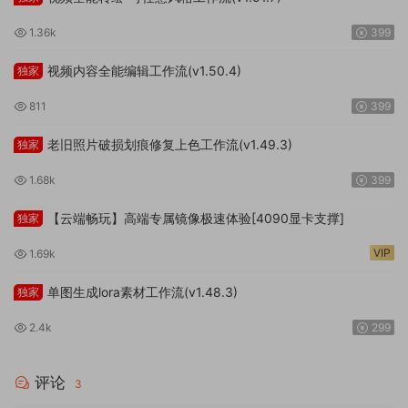
1.36k
399
视频内容全能编辑工作流(v1.50.4)
独家
811
399
老旧照片破损划痕修复上色工作流(v1.49.3)
独家
1.68k
399
【云端畅玩】高端专属镜像极速体验[4090显卡支撑]
独家
VIP
1.69k
单图生成lora素材工作流(v1.48.3)
独家
2.4k
299
评论
3