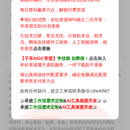
提示下载完但解压或打开不了？
每日签到赢算力点，解锁付费资源
找不到素材资源介绍文章里的示例图片？
🌟我们的优势：
全站资源98%独立二次开发，
💯亲测无BUG包更新
消耗积分后无法显示下载地址或者无法查看内
💪技术过硬，售后无忧。计算机专业、程序
容？
员、网络及软硬件工程师，人工智能讲师，相
关资质
点击查验
消耗积分获取该资源后，可以退款吗？
【子禾AIGC学堂】
学技能 创辉煌！
点击加入
本站资源属于虚拟服务，一经下载恕不退换
请认真阅读软件配置要求，确定电脑满足配置
声明： ① 本站所有资源均是基于GitHub上的开源项目或网
要求再支付算力点
络上整理收集，同时进行优化调试整合修复等深度二次开发出
来的成果，因此理论上版权仍属于原著者所有，故所提供资源
如有任何疑问，提交工单或联系微信:ziheAI567
均仅供AIGC技术学习，切勿用于非法用途，也请勿直接商用。
🤝
承接
&
🤝 🤝
工作流需求定制
AI工具深度开发
若由于商用引起版权纠纷，一切责任均由使用者承担。更多说
承接
&
🤝
工作流需求定制
AI工具深度开发
明请参考资源包内的声明。 ② 本站所有文章，如无特殊说明
或标注，均为本站原创发布。任何个人或组织，在未征得本站
同意时，禁止复制、盗用、采集、发布本站内容到任何网站、
书籍等各类媒体平台。如若本站内容侵犯了原著者的合法权