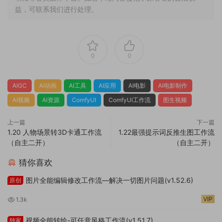
益，可联系我们进行处理。
0
0
AIGC
AI动画
AI工具
AI应用
AI电影
AI电影制作
AI视频
AI资源
ComfyUI
ComfyUI工作流
图生视频
上一篇
下一篇
1.20 人物场景转3D卡通工作流
1.22最强提示词反推生图工作流
（自主二开）
（自主二开）
猜你喜欢
图片全能编辑修改工作流—解决一切图片问题(v1.52.6)
原创
VIP
1.3k
视频全能转绘-可任意风格工作流(v1.51.7)
独家