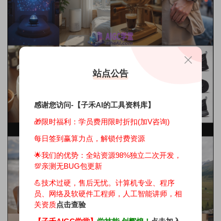
站点公告
感谢您访问-【子禾AI的工具资料库】
🎁限时福利：学员费用限时折扣(加V咨询)
每日签到赢算力点，解锁付费资源
🌟我们的优势：
全站资源98%独立二次开发，
💯亲测无BUG包更新
💪技术过硬，售后无忧。计算机专业、程序
员、网络及软硬件工程师，人工智能讲师，相
关资质
点击查验