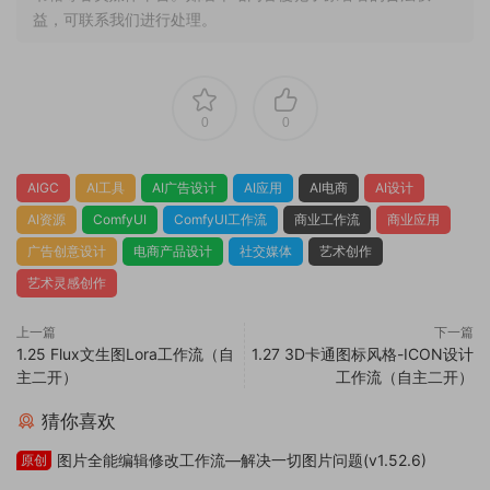
益，可联系我们进行处理。
0
0
AIGC
AI工具
AI广告设计
AI应用
AI电商
AI设计
AI资源
ComfyUI
ComfyUI工作流
商业工作流
商业应用
广告创意设计
电商产品设计
社交媒体
艺术创作
艺术灵感创作
上一篇
下一篇
1.25 Flux文生图Lora工作流（自
1.27 3D卡通图标风格-ICON设计
主二开）
工作流（自主二开）
猜你喜欢
图片全能编辑修改工作流—解决一切图片问题(v1.52.6)
原创