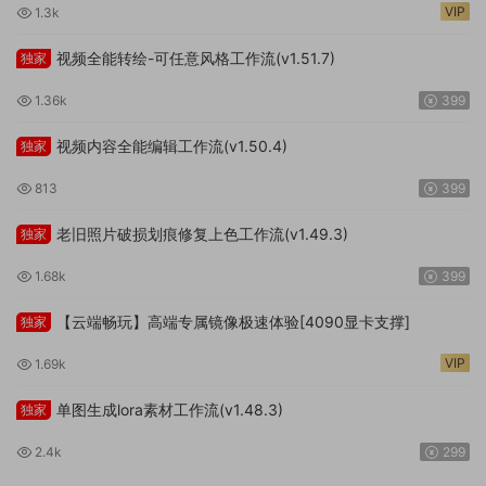
VIP
1.3k
视频全能转绘-可任意风格工作流(v1.51.7)
独家
1.36k
399
视频内容全能编辑工作流(v1.50.4)
独家
813
399
老旧照片破损划痕修复上色工作流(v1.49.3)
独家
1.68k
399
【云端畅玩】高端专属镜像极速体验[4090显卡支撑]
独家
VIP
1.69k
单图生成lora素材工作流(v1.48.3)
独家
2.4k
299