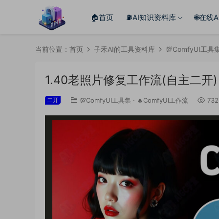
🏠首页
⛽️AI知识资料库
🌐在线
当前位置：
首页
子禾AI的工具资料库
💯ComfyUI工具
1.40老照片修复工作流(自主二开)
二开
💯ComfyUI工具集
·
🔥ComfyUI工作流
732