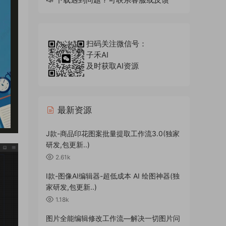
扫码关注微信号：
子禾AI
及时获取AI资源
最新资源
J款-商品印花图案批量提取工作流3.0(独家
研发,包更新..)
2.61k
I款-图像AI编辑器-超低成本 AI 绘图神器(独
家研发,包更新..)
1.18k
图片全能编辑修改工作流—解决一切图片问