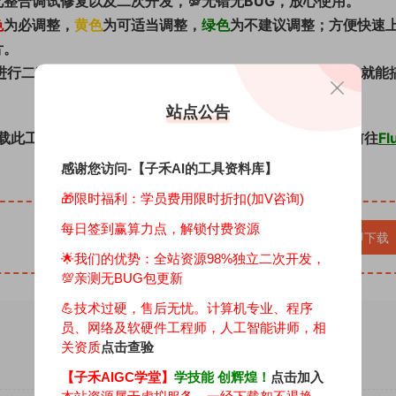
整合调试修复以及二次开发，💯无错无BUG，放心使用。
色
为必调整，
黄色
为可适当调整，
绿色
为不建议调整；方便快速
片。
进行二次加工，特别是破损严重的照片，不是单靠一款工具就能
站点公告
载此工作流，如果想直接上手实操，请下载整合包，点击前往
Fl
感谢您访问-【子禾AI的工具资料库】
🎁限时福利：学员费用限时折扣(加V咨询)
每日签到赢算力点，解锁付费资源
立即下载
🌟我们的优势：
全站资源98%独立二次开发，
💯亲测无BUG包更新
💪技术过硬，售后无忧。计算机专业、程序
员、网络及软硬件工程师，人工智能讲师，相
关资质
点击查验
【子禾AIGC学堂】
学技能 创辉煌！
点击加入
本站资源属于虚拟服务，一经下载恕不退换