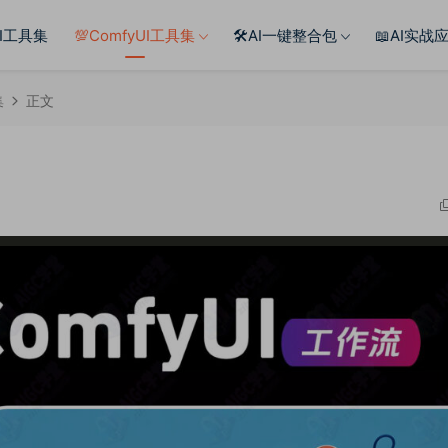
AI工具集
💯ComfyUI工具集
🛠️AI一键整合包
📖AI实战
集
正文