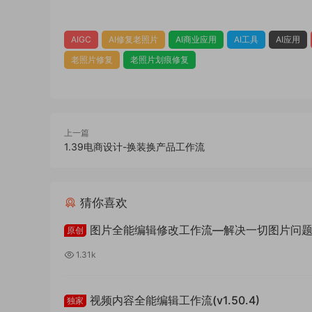
AIGC
AI修复老照片
AI商业应用
AI工具
AI应用
老照片修复
老照片划痕修复
上一篇
1.39电商设计-换装换产品工作流
猜你喜欢
图片全能编辑修改工作流—解决一切图片问
原创
(v1.52.6)
1.31k
视频内容全能编辑工作流(v1.50.4)
独家