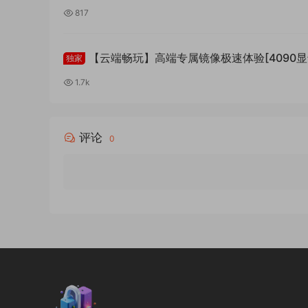
817
【云端畅玩】高端专属镜像极速体验[4090显
独家
1.7k
评论
0