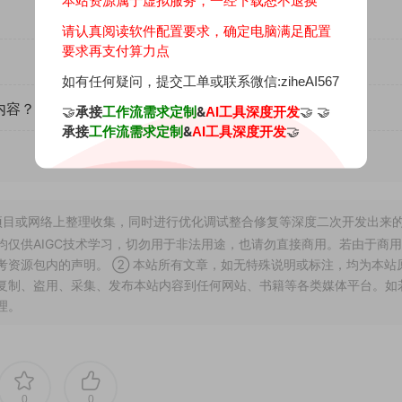
请认真阅读软件配置要求，确定电脑满足配置
要求再支付算力点
如有任何疑问，提交工单或联系微信:ziheAI567
内容？
🤝
承接
&
🤝 🤝
工作流需求定制
AI工具深度开发
承接
&
🤝
工作流需求定制
AI工具深度开发
开源项目或网络上整理收集，同时进行优化调试整合修复等深度二次开发出来
仅供AIGC技术学习，切勿用于非法用途，也请勿直接商用。若由于商
考资源包内的声明。 ② 本站所有文章，如无特殊说明或标注，均为本站
复制、盗用、采集、发布本站内容到任何网站、书籍等各类媒体平台。如
理。
0
0