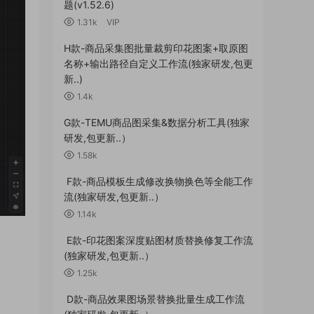
题(v1.52.6)
1.31k
VIP
H款-商品采集图批量裁剪印花图案+取原图
名称+输出路径自定义工作流(独家研发,包更
新..)
1.4k
G款-TEMU商品图采集&数据分析工具(独家
研发,包更新..）
1.58k
F款-商品模板生成修改换物换色等全能工作
流(独家研发,包更新..）
1.14k
E款-印花图案深度贴图材质替换修复工作流
(独家研发,包更新..）
1.25k
D款-商品效果图场景替换批量生成工作流