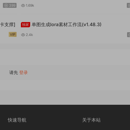
399
1.69k
卡支撑]
单图生成lora素材工作流(v1.48.3)
独家
VIP
2.4k
请先
登录
快速导航
关于本站