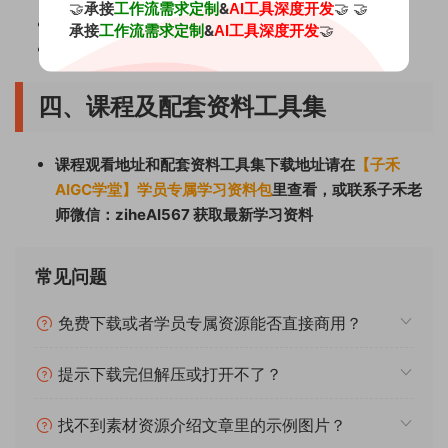
🤝
承接
&
🤝 🤝
工作流需求定制
AI工具深度开发
4.1本地安装你的第一个语言类大模型
承接
&
🤝
工作流需求定制
AI工具深度开发
4.2零成本轻松打造你的私人AI小助理
四、课程及配套资料工具集
课程观看地址和配套资料工具集下载地址请在
【子禾
AIGC学堂】学员专属学习资料包
里查看，或联系子禾老
师微信：ziheAI567 获取最新学习资料
常见问题
免费下载或者学员专属资源能否直接商用？
提示下载完但解压或打开不了？
找不到素材资源介绍文章里的示例图片？