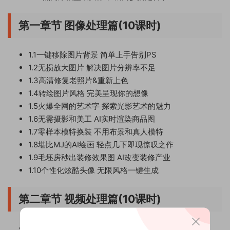
第一章节 图像处理篇(10课时)
1.1一键移除图片背景 简单上手告别PS
1.2无损放大图片 解决图片分辨率不足
1.3高清修复老照片&重新上色
1.4转绘图片风格 完美呈现你的想像
1.5火爆全网的艺术字 探索光影艺术的魅力
1.6无需摄影和美工 AI实时渲染商品图
1.7零样本模特换装 不用布景和真人模特
1.8堪比MJ的AI绘画 轻点几下即现惊叹之作
1.9毛坯房秒出装修效果图 AI改变装修产业
1.10个性化炫酷头像 无限风格一键生成
第二章节 视频处理篇(10课时)
2.1天花板级视频转绘 人物背景随心可控(上)