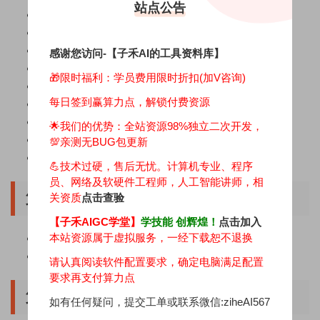
站点公告
2.2天花板级视频转绘 人物背景随心可控(中)
2.3天花板级视频转绘 人物背景随心可控(下)
2.4去除视频马赛克 模糊视频变高清
感谢您访问-【子禾AI的工具资料库】
2.5放飞想像力 AI让照片舞动起来
🎁限时福利：学员费用限时折扣(加V咨询)
2.6一张照片 打造你的AI数字人
每日签到赢算力点，解锁付费资源
2.7视频蒙版AI抠图 绿幕视频一键生成
2.8视频去水印去字幕 AI轻松一键搞定
🌟我们的优势：
全站资源98%独立二次开发，
2.9视频照片3D建模 打造创意AI模型
💯亲测无BUG包更新
2.10图片生成动态视频 轻松制作AI大片
💪技术过硬，售后无忧。计算机专业、程序
员、网络及软硬件工程师，人工智能讲师，相
第三章节 音频处理篇(2课时)
关资质
点击查验
【子禾AIGC学堂】
学技能 创辉煌！
点击加入
本站资源属于虚拟服务，一经下载恕不退换
3.1音频处理必备 人声伴奏分离工具
3.2语音完美复刻 打造专属AI配音
请认真阅读软件配置要求，确定电脑满足配置
要求再支付算力点
第四章节 文本处理篇(2课时)
如有任何疑问，提交工单或联系微信:ziheAI567